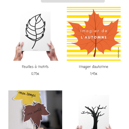
Feuilles à motifs
Imagier d’automne
0,75
€
1,45
€