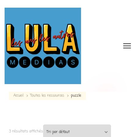
Accueil
Toutes les ressources
puzzle
3 résultats affichés