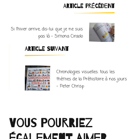
Navigation
ARTICLE PRÉCÉDENT
d'article
Si l’hiver arrive, dis-lui que je ne suis
pas là – Simona Ciraolo
ARTICLE SUIVANT
Chronologies visuelles: tous les
thèmes de la Préhistoire à nos jours
– Peter Chrisp
Vous pourriez
également aimer