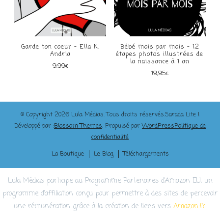
Garde ton coeur – Ella N.
Bébé mois par mois – 12
Andria
étapes photos illustrées de
la naissance à 1 an
9,99
€
19,95
€
© Copyright 2026
Lula Médias
. Tous droits réservés.
Sarada Lite |
Développé par :
Blossom Themes
. Propulsé par
WordPress
Politique de
confidentialité
La Boutique
Le Blog
Téléchargements
Lula Médias participe au Programme Partenaires d’Amazon EU, un
programme d’affiliation conçu pour permettre à des sites de percevoir
une rémunération grâce à la création de liens vers
Amazon.fr
.