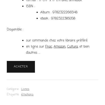
Format : 17 cm x 17 cm avec anneaux
ISBN :
Album : 9782322266548
ebook : 9782322385058
Disponible :
sur commande chez votre libraire préféré
en ligne sur
Fnac
,
Amazon
,
Cultura
, et bien
d’autres …
ACHETER
Catégorie :
Livres
Étiquette :
émotions