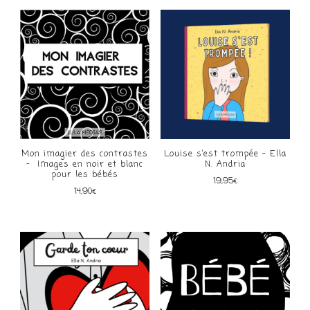
Mon imagier des contrastes
Louise s’est trompée – Ella
– Images en noir et blanc
N. Andria
pour les bébés
19,95
€
14,90
€