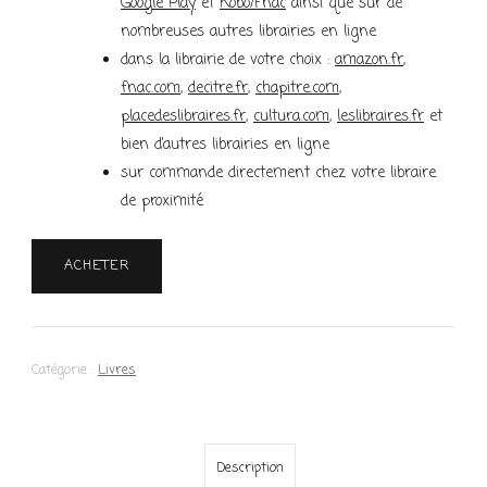
Google Play
et
Kobo/Fnac
ainsi que sur de
nombreuses autres librairies en ligne
dans la librairie de votre choix
:
amazon.fr
,
fnac.com
,
decitre.fr
,
chapitre.com
,
placedeslibraires.fr
,
cultura.com
,
leslibraires.fr
et
bien d’autres librairies en ligne
sur commande
directement chez votre libraire
de proximité
ACHETER
Catégorie :
Livres
Description