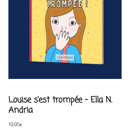
Louise s’est trompée – Ella N.
Andria
19,95
€