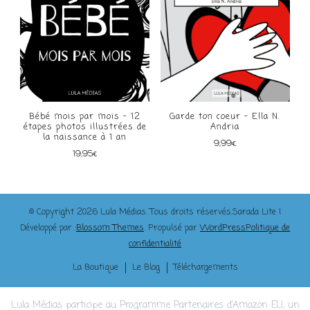
Bébé mois par mois – 12
Garde ton coeur – Ella N.
étapes photos illustrées de
Andria
la naissance à 1 an
9,99
€
19,95
€
© Copyright 2026
Lula Médias
. Tous droits réservés.
Sarada Lite |
Développé par :
Blossom Themes
. Propulsé par
WordPress
Politique de
confidentialité
La Boutique
Le Blog
Téléchargements
Lula Médias participe au Programme Partenaires d’Amazon EU, un