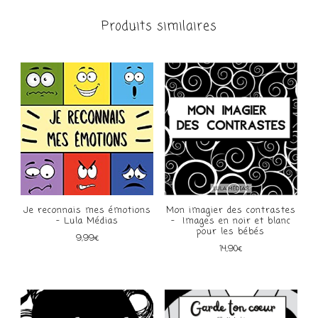
Produits similaires
Je reconnais mes émotions
Mon imagier des contrastes
– Lula Médias
– Images en noir et blanc
pour les bébés
9,99
€
14,90
€