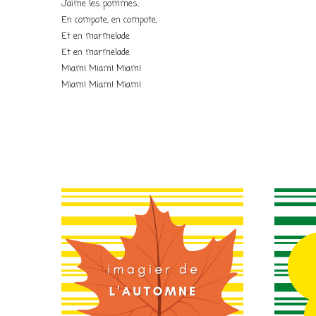
J’aime les pommes,
En compote, en compote,
Et en marmelade
Et en marmelade
Miam! Miam! Miam!
Miam! Miam! Miam!