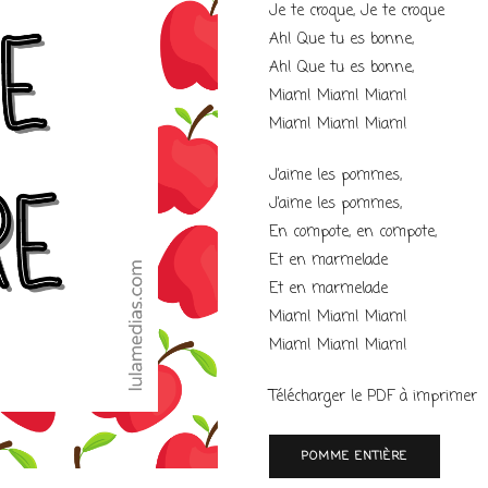
Je te croque, Je te croque
Ah! Que tu es bonne,
Ah! Que tu es bonne,
Miam! Miam! Miam!
Miam! Miam! Miam!
J’aime les pommes,
J’aime les pommes,
En compote, en compote,
Et en marmelade
Et en marmelade
Miam! Miam! Miam!
Miam! Miam! Miam!
Télécharger le PDF à imprimer
POMME ENTIÈRE