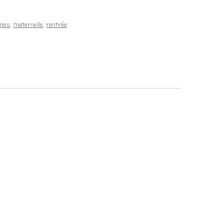
umes
,
maternelle
,
rentrée