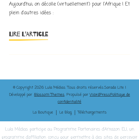
Aujourd’hui, on décolle (virtuellement) pour l’Afrique ! Et
plein d’autres idées :
LIRE L'ARTICLE
© Copyright 2026
Lula Médias
. Tous droits réservés.
Sarada Lite |
Développé par :
Blossom Themes
. Propulsé par
WordPress
Politique de
confidentialité
La Boutique
Le Blog
Téléchargements
Lula Médias participe au Programme Partenaires d’Amazon EU, un
programme d’affiliation conçu pour permettre à des sites de percevoir