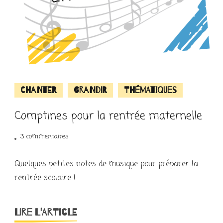
Chanter
Grandir
Thématiques
Comptines pour la rentrée maternelle
sur
3 commentaires
Comptines
pour
Quelques petites notes de musique pour préparer la
la
rentrée scolaire !
rentrée
maternelle
LIRE L'ARTICLE