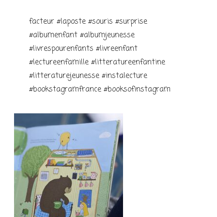
facteur #laposte #souris #surprise
#albumenfant #albumjeunesse
#livrespourenfants #livreenfant
#lectureenfamille #litteratureenfantine
#litteraturejeunesse #instalecture
#bookstagramfrance #booksofinstagram