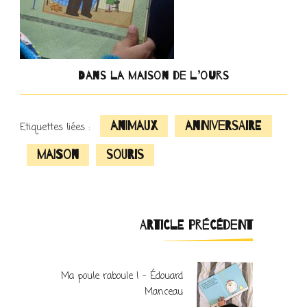
Dans la maison de l’ours
animaux
anniversaire
Etiquettes liées :
maison
souris
Navigation
ARTICLE PRÉCÉDENT
d'article
Ma poule raboule ! – Édouard
Manceau