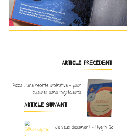
Navigation
ARTICLE PRÉCÉDENT
d'article
Pizza ! une recette intérative – pour
cuisiner sans ingrédients
ARTICLE SUIVANT
Je veux dessiner ! – Hyejin Go