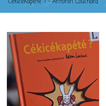
Cékicékapété ? – Antonin Louchard