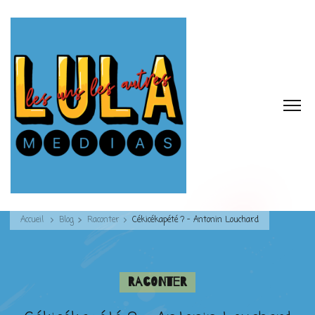
Accueil
Blog
Raconter
Cékicékapété ? – Antonin Louchard
Raconter