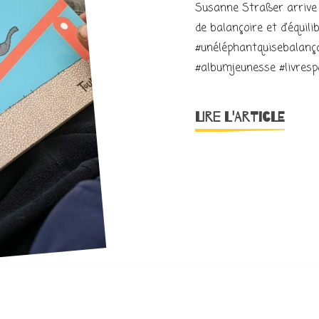
Susanne Straßer arrive 
de balançoire et d’équil
#unéléphantquisebalanç
#albumjeunesse #livresp
LIRE L'ARTICLE