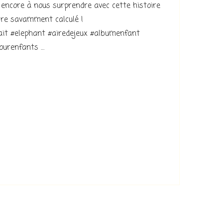
encore à nous surprendre avec cette histoire
ibre savamment calculé !
ait #elephant #airedejeux #albumenfant
ourenfants …