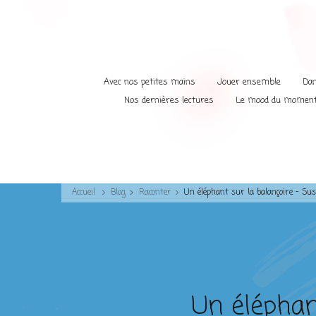
Avec nos petites mains
Jouer ensemble
Dan
Nos dernières lectures
Le mood du momen
Accueil
Blog
Raconter
Un éléphant sur la balançoire – Su
Un éléphan