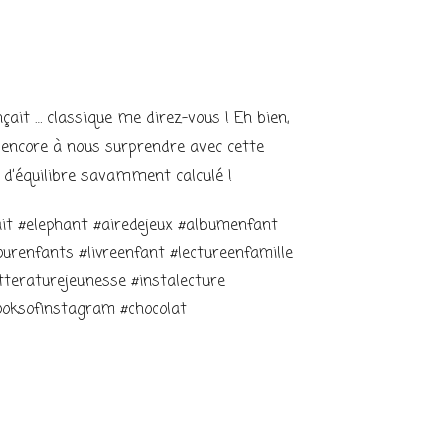
çait … classique me direz-vous ! Eh bien,
encore à nous surprendre avec cette
t d’équilibre savamment calculé !
it #elephant #airedejeux #albumenfant
urenfants #livreenfant #lectureenfamille
itteraturejeunesse #instalecture
oksofinstagram #chocolat