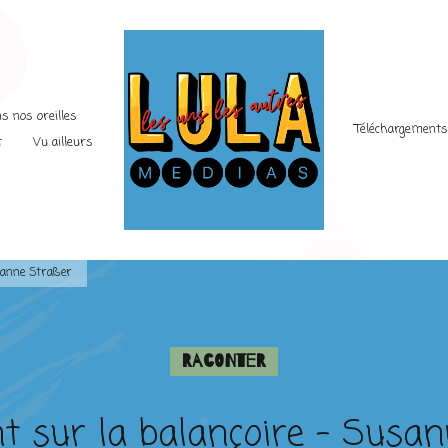
s nos oreilles
Téléchargement
t
Vu ailleurs
sanne Straßer
Raconter
t sur la balançoire – Susa