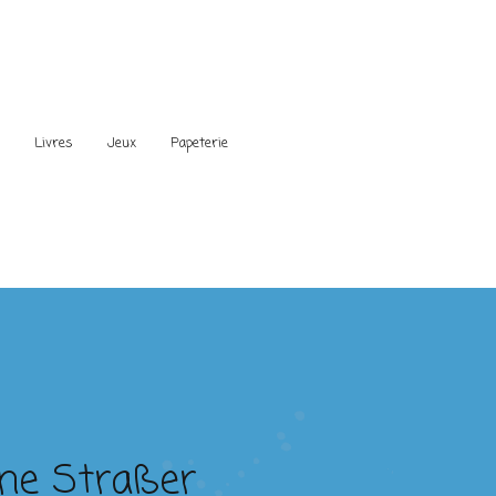
s
Livres
Jeux
Papeterie
nne Straßer