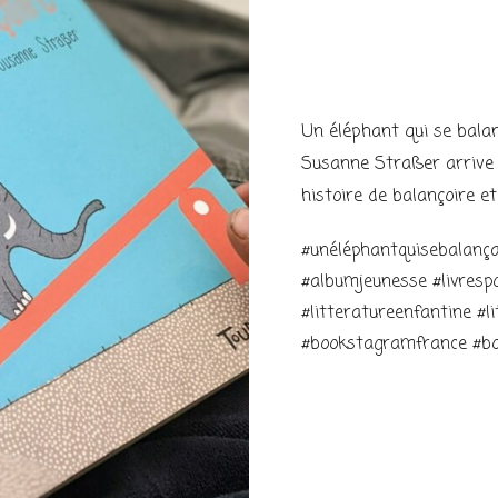
Un éléphant qui se balan
Susanne Straßer arrive 
histoire de balançoire e
#unéléphantquisebalança
#albumjeunesse #livrespo
#litteratureenfantine #l
#bookstagramfrance #bo