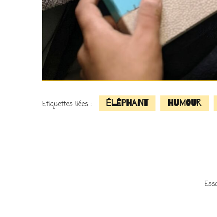
éléphant
humour
Etiquettes liées :
Ess