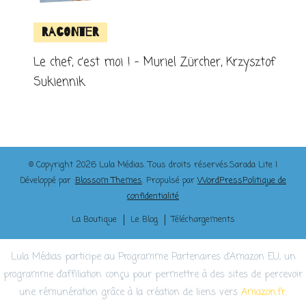
Raconter
Le chef, c’est moi ! – Muriel Zürcher, Krzysztof
Sukiennik
© Copyright 2026
Lula Médias
. Tous droits réservés.
Sarada Lite |
Développé par :
Blossom Themes
. Propulsé par
WordPress
Politique de
confidentialité
La Boutique
Le Blog
Téléchargements
Lula Médias participe au Programme Partenaires d’Amazon EU, un
programme d’affiliation conçu pour permettre à des sites de percevoir
une rémunération grâce à la création de liens vers
Amazon.fr
.