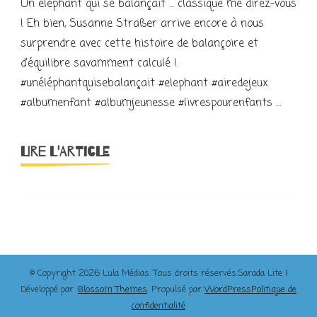
Un éléphant qui se balançait … classique me direz-vous
! Eh bien, Susanne Straßer arrive encore à nous
surprendre avec cette histoire de balançoire et
d’équilibre savamment calculé !
#unéléphantquisebalançait #elephant #airedejeux
#albumenfant #albumjeunesse #livrespourenfants …
LIRE L'ARTICLE
© Copyright 2026
Lula Médias
. Tous droits réservés.
Sarada Lite |
Développé par :
Blossom Themes
. Propulsé par
WordPress
Politique de
confidentialité