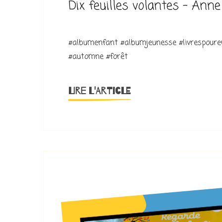
Dix feuilles volantes – Anne
#albumenfant #albumjeunesse #livrespouren
#automne #forêt
LIRE L'ARTICLE