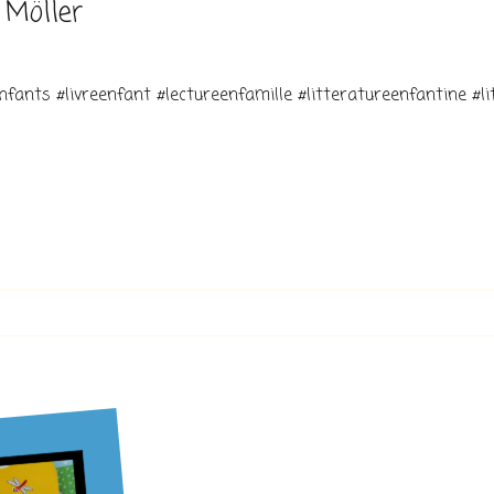
 Möller
fants #livreenfant #lectureenfamille #litteratureenfantine #