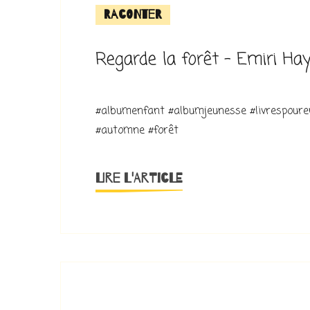
Raconter
Regarde la forêt – Emiri Ha
#albumenfant #albumjeunesse #livrespouren
#automne #forêt
LIRE L'ARTICLE