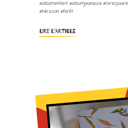
#albumenfant #albumjeunesse #livrespouren
#hérisson #forêt
LIRE L'ARTICLE