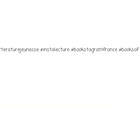
litteraturejeunesse #instalecture #bookstagramfrance #bookso