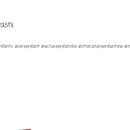
yashi
fants #livreenfant #lectureenfamille #litteratureenfantine #