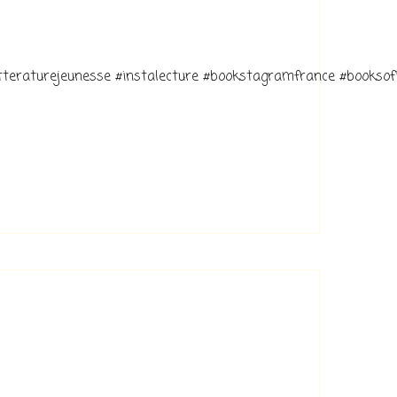
litteraturejeunesse #instalecture #bookstagramfrance #bookso