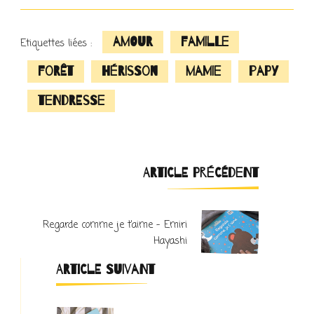
amour
famille
Etiquettes liées :
forêt
hérisson
mamie
papy
tendresse
Navigation
ARTICLE PRÉCÉDENT
d'article
Regarde comme je t’aime – Emiri
Hayashi
ARTICLE SUIVANT