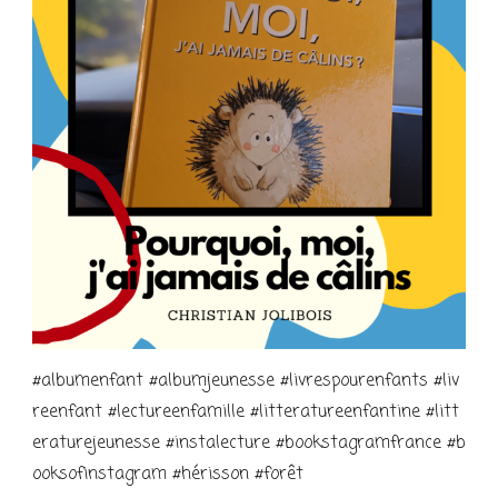
#albumenfant #albumjeunesse #livrespourenfants #liv
reenfant #lectureenfamille #litteratureenfantine #litt
eraturejeunesse #instalecture #bookstagramfrance #b
ooksofinstagram #hérisson #forêt