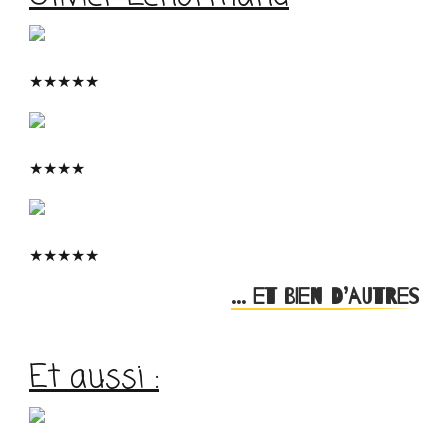
★
★
★
★
★
★
★
★
★
★
★
★
★
★
… et bien d’autres
Et aussi :