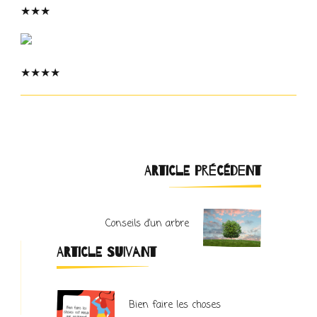
★
★
★
★
★
★
★
Navigation
ARTICLE PRÉCÉDENT
d'article
Conseils d’un arbre
ARTICLE SUIVANT
Bien faire les choses