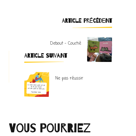
Navigation
ARTICLE PRÉCÉDENT
d'article
Debout – Couché
ARTICLE SUIVANT
Ne pas réussir
Vous pourriez