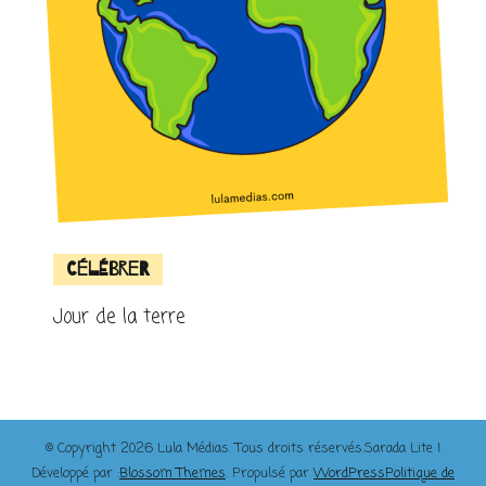
Célébrer
Jour de la terre
© Copyright 2026
Lula Médias
. Tous droits réservés.
Sarada Lite |
Développé par :
Blossom Themes
. Propulsé par
WordPress
Politique de