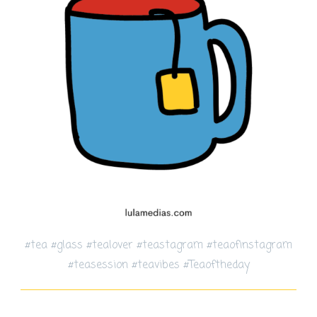
#tea #glass #tealover #teastagram #teaofinstagram
#teasession #teavibes #Teaoftheday