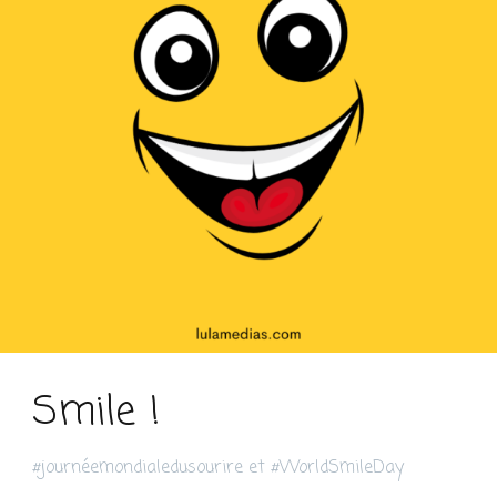
Smile !
#journéemondialedusourire et #WorldSmileDay