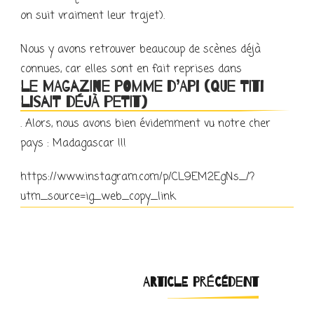
on suit vraiment leur trajet).
Nous y avons retrouver beaucoup de scènes déjà
connues, car elles sont en fait reprises dans
le magazine Pomme d’Api (que Titi
lisait déjà petit)
. Alors, nous avons bien évidemment vu notre cher
pays : Madagascar !!!
https://www.instagram.com/p/CL9EM2EgNs_/?
utm_source=ig_web_copy_link
Navigation
ARTICLE PRÉCÉDENT
d'article