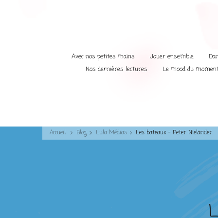
Avec nos petites mains
Jouer ensemble
Dan
Nos dernières lectures
Le mood du momen
Accueil
Blog
Lula Médias
Les bateaux – Peter Nieländer
L