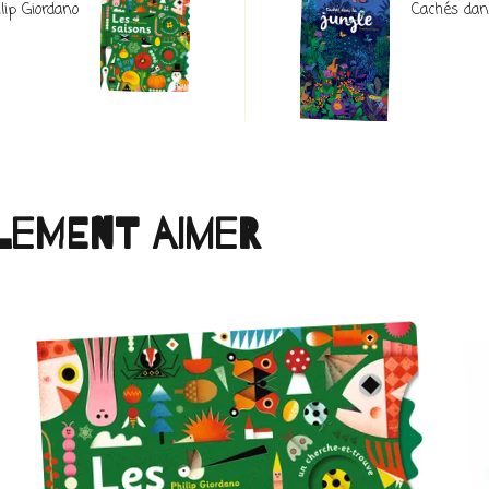
lip Giordano
Cachés dans
lement aimer