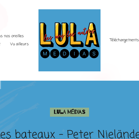
s nos oreilles
Téléchargement
t
Vu ailleurs
Lula Médias
es bateaux – Peter Nieländ