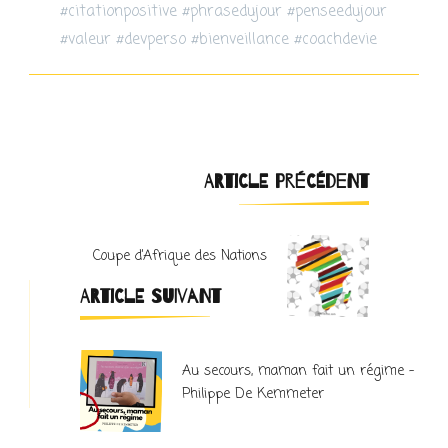
#citationpositive #phrasedujour #penseedujour
#valeur #devperso #bienveillance #coachdevie
Navigation
ARTICLE PRÉCÉDENT
d'article
Coupe d’Afrique des Nations
ARTICLE SUIVANT
Au secours, maman fait un régime –
Philippe De Kemmeter