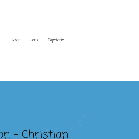
s
Livres
Jeux
Papeterie
on – Christian