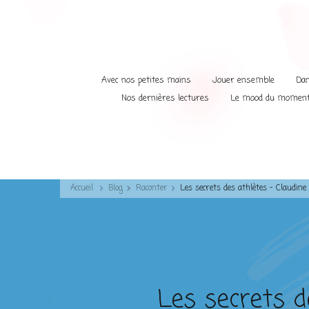
Avec nos petites mains
Jouer ensemble
Dan
Nos dernières lectures
Le mood du momen
Accueil
Blog
Raconter
Les secrets des athlètes – Claudin
Les secrets d