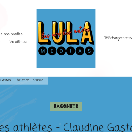
s nos oreilles
Téléchargement
t
Vu ailleurs
e Gaston – Christian Camara
Raconter
es athlètes – Claudine Gast