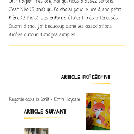
Un imagier très original qui nous a assez surpris.
C’est Néo (3 ans) qui l’a choisi pour le lire à son petit
frère (3 mois). Les enfants étaient très intéressés.
Quant à moi, j’ai beaucoup aimé les associations
d’idées autour d’images simples.
Navigation
ARTICLE PRÉCÉDENT
d'article
Regarde dans la forêt – Emiri Hayashi
ARTICLE SUIVANT