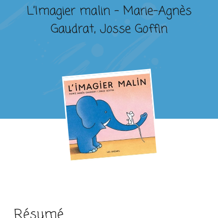
L’Imagier malin – Marie-Agnès
Gaudrat, Josse Goffin
Résumé