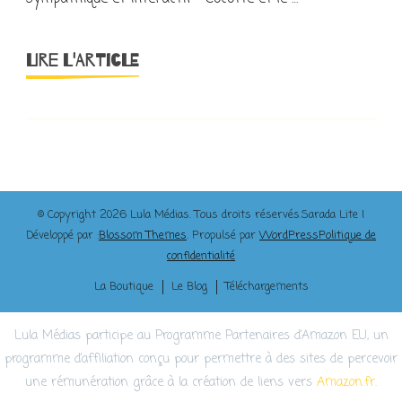
LIRE L'ARTICLE
© Copyright 2026
Lula Médias
. Tous droits réservés.
Sarada Lite |
Développé par :
Blossom Themes
. Propulsé par
WordPress
Politique de
confidentialité
La Boutique
Le Blog
Téléchargements
Lula Médias participe au Programme Partenaires d’Amazon EU, un
programme d’affiliation conçu pour permettre à des sites de percevoir
une rémunération grâce à la création de liens vers
Amazon.fr
.