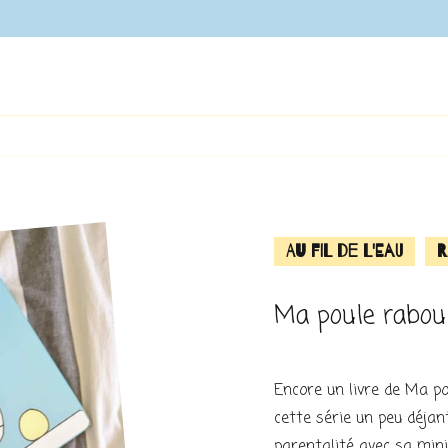
Au fil de l'eau
R
Ma poule rabou
Encore un livre de Ma po
cette série un peu déjant
parentalité avec sa mini