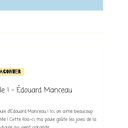
aconter
le ! – Édouard Manceau
ule d’Edouard Manceau ! Ici, on aime beaucoup
ée ! Cette fois-ci, ma poule goûte les joies de la
-boule qui vient agrandir …