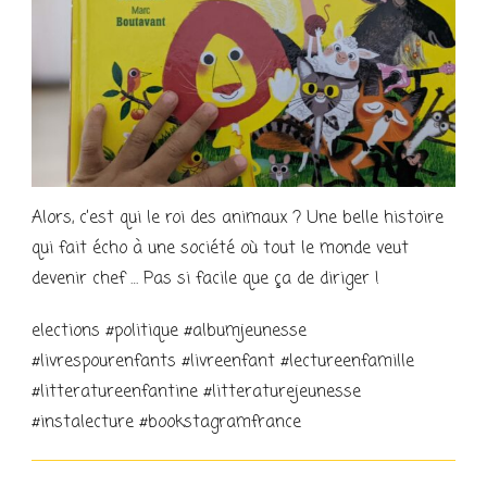
Alors, c’est qui le roi des animaux ? Une belle histoire
qui fait écho à une société où tout le monde veut
devenir chef … Pas si facile que ça de diriger !
elections #politique #albumjeunesse
#livrespourenfants #livreenfant #lectureenfamille
#litteratureenfantine #litteraturejeunesse
#instalecture #bookstagramfrance