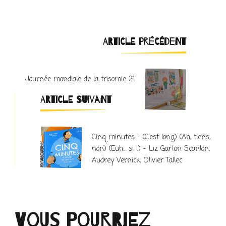
Navigation
ARTICLE PRÉCÉDENT
d'article
Journée mondiale de la trisomie 21
ARTICLE SUIVANT
Cinq minutes – (C’est long) (Ah, tiens,
non) (Euh… si !) – Liz Garton Scanlon,
Audrey Vernick, Olivier Tallec
Vous pourriez