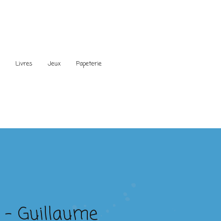
s
Livres
Jeux
Papeterie
 – Guillaume