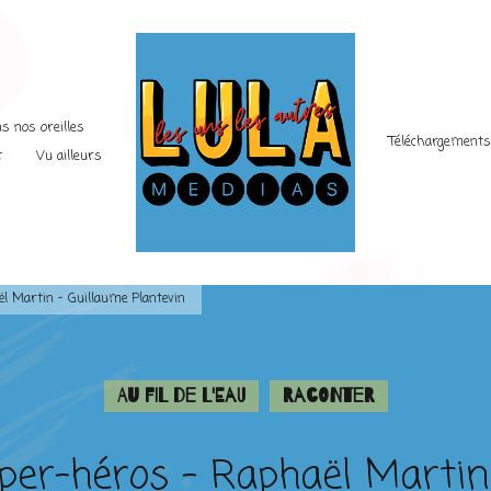
s nos oreilles
Téléchargement
t
Vu ailleurs
l Martin – Guillaume Plantevin
Au fil de l'eau
Raconter
er-héros – Raphaël Martin