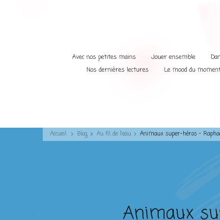
Avec nos petites mains
Jouer ensemble
Dan
Nos dernières lectures
Le mood du momen
Accueil
Blog
Au fil de l'eau
Animaux super-héros – Raphaë
Animaux sup