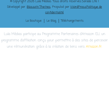
© Copyright 2026
Lula Médias
. Tous droits réservés.
Sarada Lite |
Développé par :
Blossom Themes
. Propulsé par
WordPress
Politique de
confidentialité
La Boutique
Le Blog
Téléchargements
Lula Médias participe au Programme Partenaires d’Amazon EU, un
programme d’affiliation conçu pour permettre à des sites de percevoir
une rémunération grâce à la création de liens vers
Amazon.fr
.