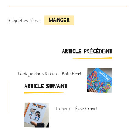
manger
Etiquettes liées :
Navigation
ARTICLE PRÉCÉDENT
d'article
Panique dans l’océan – Kate Read
ARTICLE SUIVANT
Tu peux – Élise Gravel