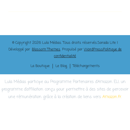
© Copyright 2026
Lula Médias
. Tous droits réservés.
Sarada Lite |
Développé par :
Blossom Themes
. Propulsé par
WordPress
Politique de
confidentialité
La Boutique
Le Blog
Téléchargements
Lula Médias participe au Programme Partenaires d’Amazon EU, un
programme d’affiliation conçu pour permettre à des sites de percevoir
une rémunération grâce à la création de liens vers
Amazon.fr
.