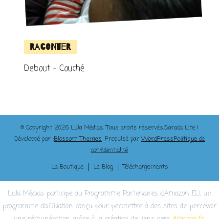
Raconter
Debout – Couché
© Copyright 2026
Lula Médias
. Tous droits réservés.
Sarada Lite |
Développé par :
Blossom Themes
. Propulsé par
WordPress
Politique de
confidentialité
La Boutique
Le Blog
Téléchargements
Lula Médias participe au Programme Partenaires d’Amazon EU, un
programme d’affiliation conçu pour permettre à des sites de percevoir