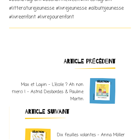
#litteraturejeunesse #livrejeunesse #albumjeunesse
#livreenfant #livrepourenfant
Navigation
ARTICLE PRÉCÉDENT
d'article
Max et Lapin – L’école ? Ah non
merci ! – Astrid Desbordes & Pauline
Martin
ARTICLE SUIVANT
Dix feuilles volantes – Anna Möller