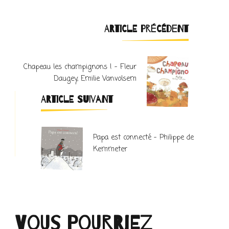
Navigation
ARTICLE PRÉCÉDENT
d'article
Chapeau les champignons ! – Fleur
Daugey, Emilie Vanvolsem
ARTICLE SUIVANT
Papa est connecté – Philippe de
Kemmeter
Vous pourriez