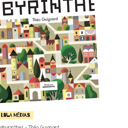
Lula Médias
abyrinthes – Théo Guignard