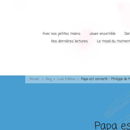
Avec nos petites mains
Jouer ensemble
Dan
Nos dernières lectures
Le mood du momen
Accueil
Blog
Lula Médias
Papa est connecté – Philippe d
Papa es