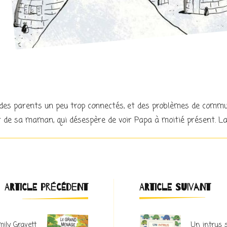
me des parents un peu trop connectés, et des problèmes de commu
et de sa maman, qui désespère de voir Papa à moitié présent. La
Navigation
ARTICLE PRÉCÉDENT
ARTICLE SUIVANT
d'article
ily Gravett
Un intrus s