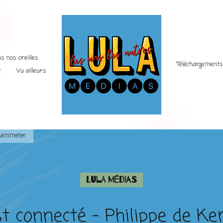
s nos oreilles
Téléchargement
t
Vu ailleurs
e Kemmeter
Lula Médias
t connecté – Philippe de 