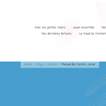
Avec nos petites mains
Jouer ensemble
Dan
Nos dernières lectures
Le mood du momen
Accueil
Blog
Lectures
Manuel des Castors Junior