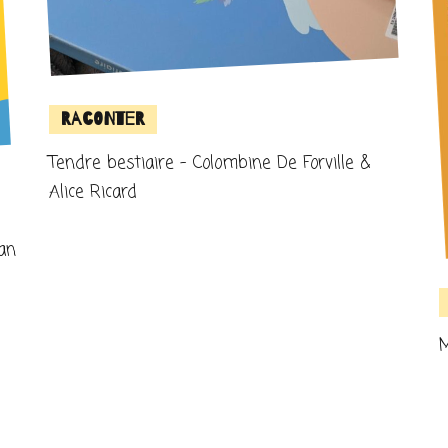
Raconter
Tendre bestiaire – Colombine De Forville &
Alice Ricard
ian
M