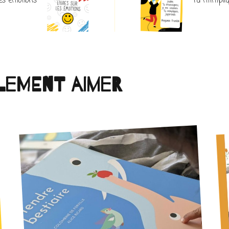
les émotions
Tu m’impliq
lement aimer