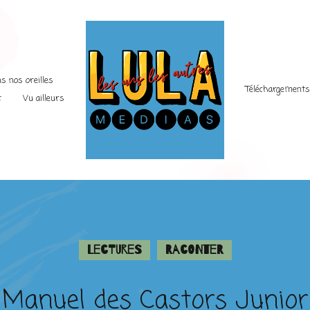
s nos oreilles
Téléchargement
t
Vu ailleurs
Lectures
Raconter
Manuel des Castors Junior