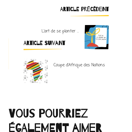
Navigation
ARTICLE PRÉCÉDENT
d'article
L’art de se planter …
ARTICLE SUIVANT
Coupe d’Afrique des Nations
Vous pourriez
également aimer