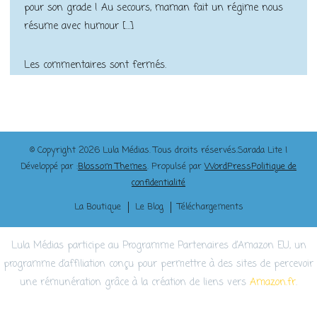
pour son grade ! Au secours, maman fait un régime nous
résume avec humour […]
Les commentaires sont fermés.
© Copyright 2026
Lula Médias
. Tous droits réservés.
Sarada Lite |
Développé par :
Blossom Themes
. Propulsé par
WordPress
Politique de
confidentialité
La Boutique
Le Blog
Téléchargements
Lula Médias participe au Programme Partenaires d’Amazon EU, un
programme d’affiliation conçu pour permettre à des sites de percevoir
une rémunération grâce à la création de liens vers
Amazon.fr
.