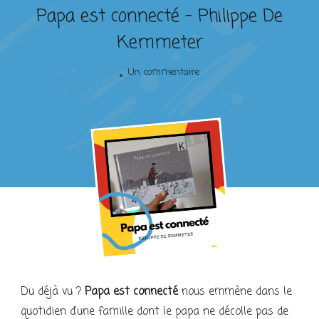
Papa est connecté – Philippe De
Kemmeter
sur
Un commentaire
Papa
est
connecté
–
Philippe
De
Kemmeter
Du déjà vu ?
Papa est connecté
nous emmène dans le
quotidien d’une famille dont le papa ne décolle pas de